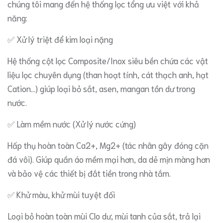
chúng tôi mang đến hệ thống lọc tổng ưu việt với khả
năng:
​✅ Xử lý triệt để kim loại nặng
​Hệ thống cột lọc Composite/Inox siêu bền chứa các vật
liệu lọc chuyên dụng (than hoạt tính, cát thạch anh, hạt
Cation…) giúp loại bỏ sắt, asen, mangan tồn dư trong
nước.
​✅ Làm mềm nước (Xử lý nước cứng)
​Hấp thụ hoàn toàn Ca2+, Mg2+ (tác nhân gây đóng cặn
đá vôi). Giúp quần áo mềm mại hơn, da dẻ mịn màng hơn
và bảo vệ các thiết bị đắt tiền trong nhà tắm.
​✅ Khử màu, khử mùi tuyệt đối
​Loại bỏ hoàn toàn mùi Clo dư, mùi tanh của sắt, trả lại