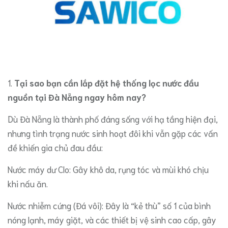
​1.
Tại sao bạn cần lắp đặt hệ thống lọc nước đầu
nguồn tại Đà Nẵng ngay hôm nay?
​Dù Đà Nẵng là thành phố đáng sống với hạ tầng hiện đại,
nhưng tình trạng nước sinh hoạt đôi khi vẫn gặp các vấn
đề khiến gia chủ đau đầu:
​Nước máy dư Clo: Gây khô da, rụng tóc và mùi khó chịu
khi nấu ăn.
​Nước nhiễm cứng (Đá vôi): Đây là “kẻ thù” số 1 của bình
nóng lạnh, máy giặt, và các thiết bị vệ sinh cao cấp, gây