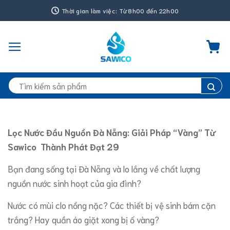
Bỏ
Thời gian làm việc: Từ 8h00 đến 22h00
qua
nội
dung
Tìm
kiếm:
Lọc Nước Đầu Nguồn Đà Nẵng: Giải Pháp “Vàng” Từ
Sawico Thành Phát Đạt 29
​Bạn đang sống tại Đà Nẵng và lo lắng về chất lượng
nguồn nước sinh hoạt của gia đình?
Nước có mùi clo nồng nặc? Các thiết bị vệ sinh bám cặn
trắng? Hay quần áo giặt xong bị ố vàng?