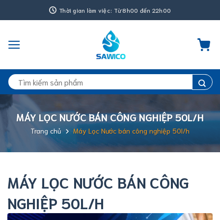
Bỏ
Thời gian làm việc: Từ 8h00 đến 22h00
qua
nội
dung
Tìm
kiếm:
MÁY LỌC NƯỚC BÁN CÔNG NGHIỆP 50L/H
Trang chủ
Máy Lọc Nước bán công nghiệp 50l/h
MÁY LỌC NƯỚC BÁN CÔNG
NGHIỆP 50L/H