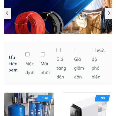
Mức
Ưu
Giá
Giá
độ
tiên
Mặc
Mới
tăng
giảm
phổ
xem:
định
nhất
dần
dần
biến
-13%
-9%