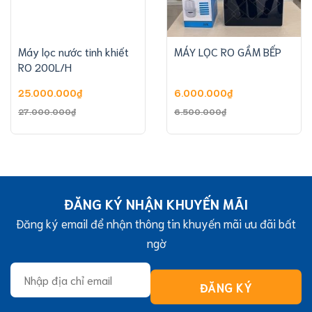
Máy lọc nước tinh khiết
MÁY LỌC RO GẦM BẾP
RO 200L/H
25.000.000
₫
6.000.000
₫
Giá
Giá
Giá
Giá
27.000.000
₫
6.500.000
₫
gốc
hiện
gốc
hiện
là:
tại
là:
tại
27.000.000₫.
là:
6.500.000₫.
là:
25.000.000₫.
6.000.000₫.
ĐĂNG KÝ NHẬN KHUYẾN MÃI
Đăng ký email để nhận thông tin khuyến mãi ưu đãi bất
ngờ