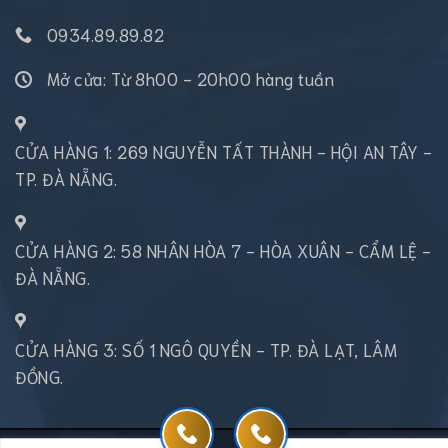
0934.89.89.82
Mở cửa: Từ 8h00 - 20h00 hàng tuần
CỬA HÀNG 1: 269 NGUYỄN TẤT THÀNH - HỘI AN TÂY -
TP. ĐÀ NẴNG.
CỬA HÀNG 2: 58 NHÂN HÒA 7 - HÒA XUÂN - CẨM LỆ -
ĐÀ NẴNG.
CỬA HÀNG 3: SỐ 1 NGÔ QUYỀN - TP. ĐÀ LẠT, LÂM
ĐỒNG.