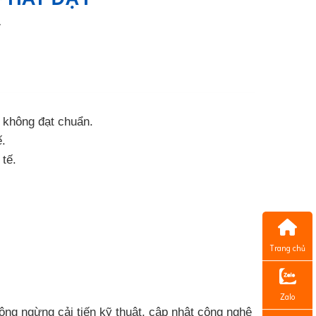
T
 không đạt chuẩn.
ế.
 tế.
Trang chủ
Zalo
ng ngừng cải tiến kỹ thuật, cập nhật công nghệ