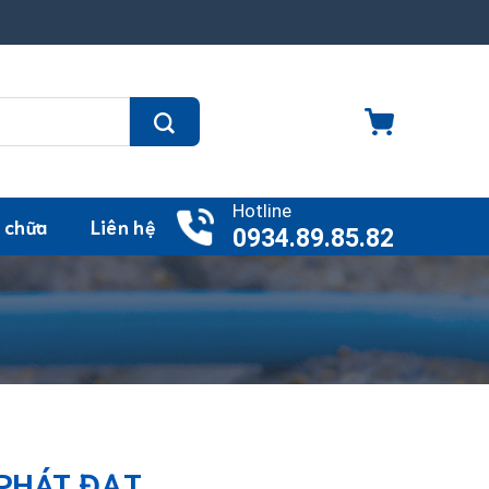
Hotline
 chữa
Liên hệ
0934.89.85.82
HÁT ĐẠT