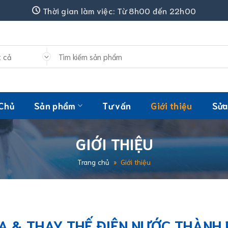
Thời gian làm việc: Từ 8h00 đến 22h00
Tìm
kiếm:
 Chủ
Sản phẩm
Tư vấn
Giới thiệu
Sửa
GIỚI THIỆU
Trang chủ
»
Giới thiệu
 & THAY THẾ ĐIỆN NƯỚC THÀNH P