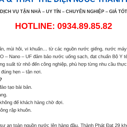
DỊCH VỤ TẬN NHÀ – UY TÍN – CHUYÊN NGHIỆP – GIÁ TỐ
HOTLINE: 0934.89.85.82
bẩn, mùi hôi, vi khuẩn… từ các nguồn nước giếng, nước máy
c RO – Nano – UF đảm bảo nước uống sạch, đạt chuẩn Bộ Y t
ông suất từ nhỏ đến công nghiệp, phù hợp từng nhu cầu thực
– đúng hẹn – tận nơi.
?
ào tạo bài bản.
àng.
 không để khách hàng chờ đợi.
hông rập khuôn.
 sự an toàn nguồn nước lên hàng đầu. Thành Phát Đạt 29 khô