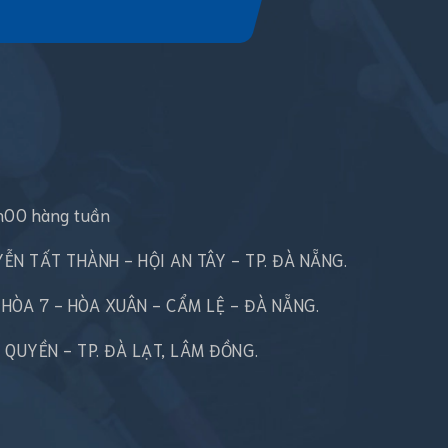
h00 hàng tuần
UYỄN TẤT THÀNH - HỘI AN TÂY - TP. ĐÀ NẴNG.
N HÒA 7 - HÒA XUÂN - CẨM LỆ - ĐÀ NẴNG.
Ô QUYỀN - TP. ĐÀ LẠT, LÂM ĐỒNG.