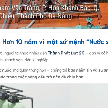
 Hơn 10 năm vì một sứ mệnh “Nước 
ớc, người ta nhắc nhiều đến
Thành Phát Đạt 29
– đơn vị có
nh, khách sạn, đến xí nghiệp.
ọc nước
, mà quan trọng hơn – chúng tôi
bán niềm tin và sự a
hác trong cuộc sống đều trở nên dễ chịu hơn
.