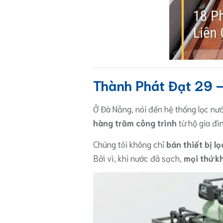
Thành Phát Đạt 29 –
Ở Đà Nẵng, nói đến hệ thống lọc nư
hàng trăm công trình
từ hộ gia đì
Chúng tôi không chỉ
bán thiết bị l
Bởi vì, khi nước đã sạch,
mọi thứ k