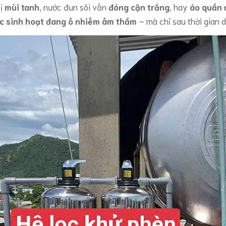
bị
mùi tanh
, nước đun sôi vẫn
đóng cặn trắng
, hay
áo quần 
c sinh hoạt đang ô nhiễm âm thầm
– mà chỉ sau thời gian dà