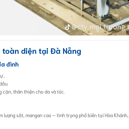
c toàn diện tại Đà Nẵng
ia đình
hự…
dầu.
 cặn, thân thiện cho da và tóc.
 lượng sắt, mangan cao – tình trạng phổ biến tại Hòa Khánh