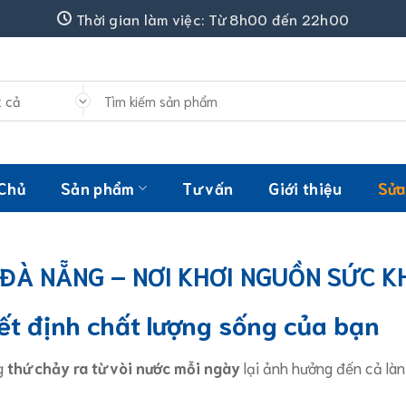
Thời gian làm việc: Từ 8h00 đến 22h00
Tìm
kiếm:
 Chủ
Sản phẩm
Tư vấn
Giới thiệu
Sửa
ĐÀ NẴNG – NƠI KHƠI NGUỒN SỨC K
ết định chất lượng sống của bạn
ng
thứ chảy ra từ vòi nước mỗi ngày
lại ảnh hưởng đến cả làn