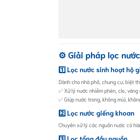
⚙️ Giải pháp lọc nướ
1️⃣ Lọc nước sinh hoạt hộ g
Dành cho nhà phố, chung cư, biệt t
✅ Xử lý nước nhiễm phèn, clo, váng 
✅ Giúp nước trong, không mùi, không
2️⃣ Lọc nước giếng khoan
Chuyên xử lý các nguồn nước có hàm
3️⃣ Lọc tổng đầu nguồn