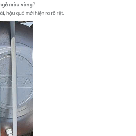
ngả màu vàng
?
i, hậu quả mới hiện ra rõ rệt.