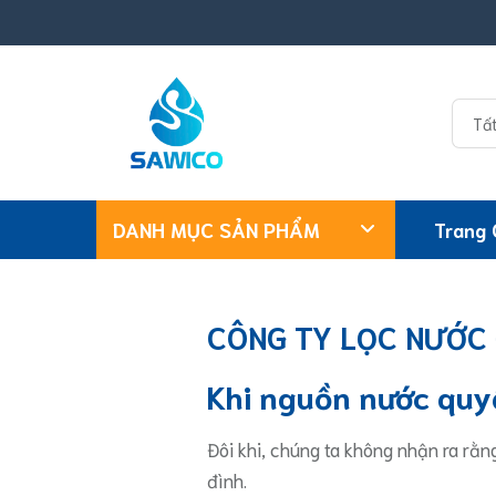
Bỏ
qua
nội
dung
DANH MỤC SẢN PHẨM
Trang
CÔNG TY LỌC NƯỚC 
Khi nguồn nước quy
Đôi khi, chúng ta không nhận ra rằ
đình.