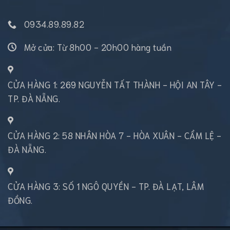
0934.89.89.82
Mở cửa: Từ 8h00 - 20h00 hàng tuần
CỬA HÀNG 1: 269 NGUYỄN TẤT THÀNH - HỘI AN TÂY -
TP. ĐÀ NẴNG.
CỬA HÀNG 2: 58 NHÂN HÒA 7 - HÒA XUÂN - CẨM LỆ -
ĐÀ NẴNG.
CỬA HÀNG 3: SỐ 1 NGÔ QUYỀN - TP. ĐÀ LẠT, LÂM
ĐỒNG.