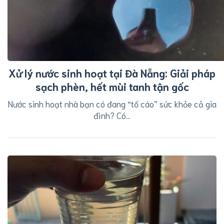
Xử lý nước sinh hoạt tại Đà Nẵng: Giải pháp
sạch phèn, hết mùi tanh tận gốc
Nước sinh hoạt nhà bạn có đang “tố cáo” sức khỏe cả gia
đình? ​Có...