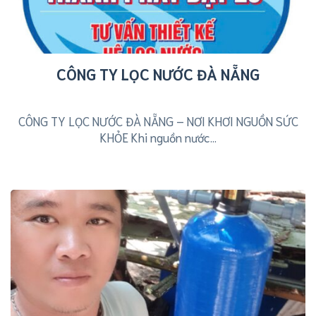
CÔNG TY LỌC NƯỚC ĐÀ NẴNG
CÔNG TY LỌC NƯỚC ĐÀ NẴNG – NƠI KHƠI NGUỒN SỨC
KHỎE Khi nguồn nước...