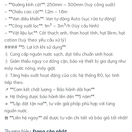
– **Đường kính cột**: 250mm – 300mm (tuỳ công suất)
– **Chiều cao cột**: 1.2m – 1.6m
– **Van điều khiển**: Van tự động Auto (sục rửa tự động)
– **Công suất lọc**: 1m³ – 3m³/h (tùy cấu hình)
– **Vật liệu lọc**: Cát thạch anh, than hoạt tính, hạt Birm, hạt
cation (tuỳ theo yêu cầu xử lý)
#### **5. Lợi ích khi sử dụng**
💧 Cung cấp nguồn nước sạch, đạt tiêu chuẩn sinh hoạt.
💧 Giảm thiểu nguy cơ đóng cặn, bảo vệ thiết bị gia dụng như
máy nước nóng, máy giặt.
💧 Tăng hiệu suất hoạt động của các hệ thống RO, lọc tinh
tiếp theo.
📌 **Cam kết chất lượng – Bảo hành dài hạn**
🔹 Hệ thống được bảo hành lên đến **5 năm**.
🔹 **Lắp đặt tận nơi**, tư vấn giải pháp phù hợp với từng
nguồn nước.
☎️ **Liên hệ ngay** để được tư vấn chi tiết và báo giá tốt nhất!
Thương hiệu:
Đang cập nhật