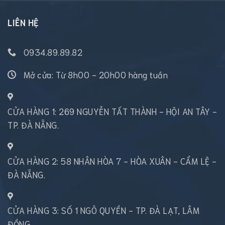
LIÊN HỆ
0934.89.89.82
Mở cửa: Từ 8h00 - 20h00 hàng tuần
CỬA HÀNG 1: 269 NGUYỄN TẤT THÀNH - HỘI AN TÂY -
TP. ĐÀ NẴNG.
CỬA HÀNG 2: 58 NHÂN HÒA 7 - HÒA XUÂN - CẨM LỆ -
ĐÀ NẴNG.
CỬA HÀNG 3: SỐ 1 NGÔ QUYỀN - TP. ĐÀ LẠT, LÂM
ĐỒNG.