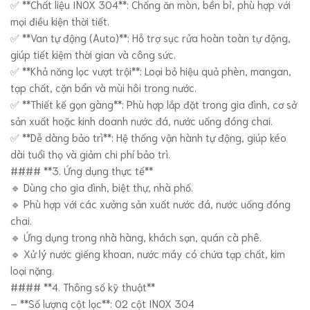
✅ **Chất liệu INOX 304**: Chống ăn mòn, bền bỉ, phù hợp với
mọi điều kiện thời tiết.
✅ **Van tự động (Auto)**: Hỗ trợ sục rửa hoàn toàn tự động,
giúp tiết kiệm thời gian và công sức.
✅ **Khả năng lọc vượt trội**: Loại bỏ hiệu quả phèn, mangan,
tạp chất, cặn bẩn và mùi hôi trong nước.
✅ **Thiết kế gọn gàng**: Phù hợp lắp đặt trong gia đình, cơ sở
sản xuất hoặc kinh doanh nước đá, nước uống đóng chai.
✅ **Dễ dàng bảo trì**: Hệ thống vận hành tự động, giúp kéo
dài tuổi thọ và giảm chi phí bảo trì.
#### **3. Ứng dụng thực tế**
🔹 Dùng cho gia đình, biệt thự, nhà phố.
🔹 Phù hợp với các xưởng sản xuất nước đá, nước uống đóng
chai.
🔹 Ứng dụng trong nhà hàng, khách sạn, quán cà phê.
🔹 Xử lý nước giếng khoan, nước máy có chứa tạp chất, kim
loại nặng.
#### **4. Thông số kỹ thuật**
– **Số lượng cột lọc**: 02 cột INOX 304