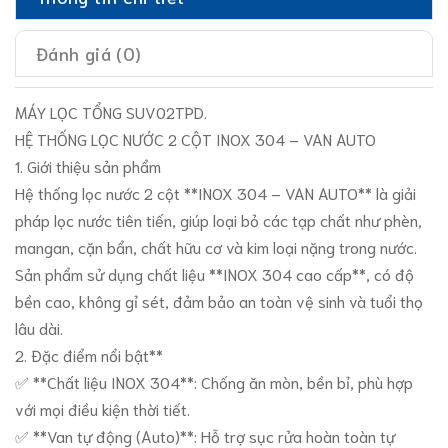
Đánh giá (0)
MÁY LỌC TỔNG SUV02TPD.
HỆ THỐNG LỌC NƯỚC 2 CỘT INOX 304 – VAN AUTO
1. Giới thiệu sản phẩm
Hệ thống lọc nước 2 cột **INOX 304 – VAN AUTO** là giải
pháp lọc nước tiên tiến, giúp loại bỏ các tạp chất như phèn,
mangan, cặn bẩn, chất hữu cơ và kim loại nặng trong nước.
Sản phẩm sử dụng chất liệu **INOX 304 cao cấp**, có độ
bền cao, không gỉ sét, đảm bảo an toàn vệ sinh và tuổi thọ
lâu dài.
2. Đặc điểm nổi bật**
✅ **Chất liệu INOX 304**: Chống ăn mòn, bền bỉ, phù hợp
với mọi điều kiện thời tiết.
✅ **Van tự động (Auto)**: Hỗ trợ sục rửa hoàn toàn tự