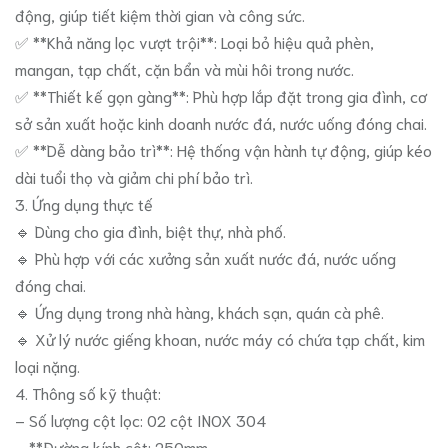
động, giúp tiết kiệm thời gian và công sức.
✅ **Khả năng lọc vượt trội**: Loại bỏ hiệu quả phèn,
mangan, tạp chất, cặn bẩn và mùi hôi trong nước.
✅ **Thiết kế gọn gàng**: Phù hợp lắp đặt trong gia đình, cơ
sở sản xuất hoặc kinh doanh nước đá, nước uống đóng chai.
✅ **Dễ dàng bảo trì**: Hệ thống vận hành tự động, giúp kéo
dài tuổi thọ và giảm chi phí bảo trì.
3. Ứng dụng thực tế
🔹 Dùng cho gia đình, biệt thự, nhà phố.
🔹 Phù hợp với các xưởng sản xuất nước đá, nước uống
đóng chai.
🔹 Ứng dụng trong nhà hàng, khách sạn, quán cà phê.
🔹 Xử lý nước giếng khoan, nước máy có chứa tạp chất, kim
loại nặng.
4. Thông số kỹ thuật:
– Số lượng cột lọc: 02 cột INOX 304
– **Đường kính cột: 250mm