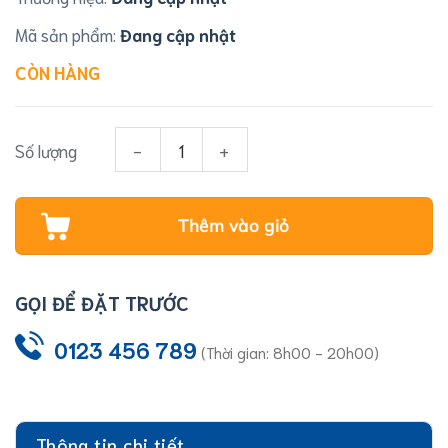
Mã sản phẩm:
Đang cập nhật
CÒN HÀNG
MÁY LỌC TỔNG SUV02TPD số lượng
Thêm vào giỏ
GỌI ĐỂ ĐẶT TRƯỚC
0123 456 789
(Thời gian: 8h00 - 20h00)
Thông tin chi tiết