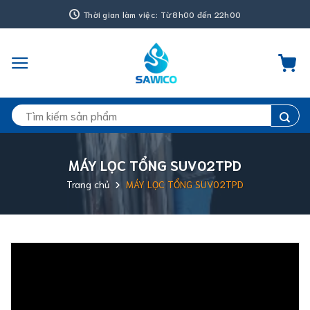
Bỏ
Thời gian làm việc: Từ 8h00 đến 22h00
qua
nội
dung
Tìm
kiếm:
MÁY LỌC TỔNG SUV02TPD
Trang chủ
MÁY LỌC TỔNG SUV02TPD