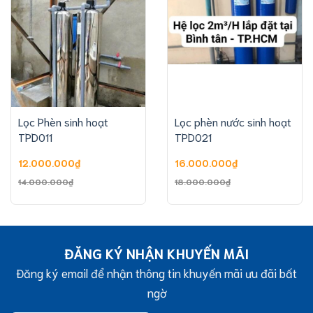
Lọc Phèn sinh hoạt
Lọc phèn nước sinh hoạt
TPD011
TPD021
12.000.000
₫
16.000.000
₫
Giá
Giá
Giá
Giá
14.000.000
₫
18.000.000
₫
gốc
hiện
gốc
hiện
là:
tại
là:
tại
14.000.000₫.
là:
18.000.000₫.
là:
12.000.000₫.
16.000.000₫.
ĐĂNG KÝ NHẬN KHUYẾN MÃI
Đăng ký email để nhận thông tin khuyến mãi ưu đãi bất
ngờ