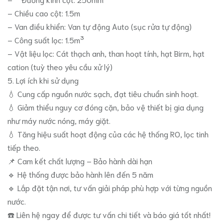
– Chiều cao cột: 1.5m
– Van điều khiển: Van tự động Auto (sục rửa tự động)
– Công suất lọc: 1.5m³
– Vật liệu lọc: Cát thạch anh, than hoạt tính, hạt Birm, hạt
cation (tuỳ theo yêu cầu xử lý)
5. Lợi ích khi sử dụng
💧 Cung cấp nguồn nước sạch, đạt tiêu chuẩn sinh hoạt.
💧 Giảm thiểu nguy cơ đóng cặn, bảo vệ thiết bị gia dụng
như máy nước nóng, máy giặt.
💧 Tăng hiệu suất hoạt động của các hệ thống RO, lọc tinh
tiếp theo.
📌 Cam kết chất lượng – Bảo hành dài hạn
🔹 Hệ thống được bảo hành lên đến 5 năm
🔹 Lắp đặt tận nơi, tư vấn giải pháp phù hợp với từng nguồn
nước.
☎️ Liên hệ ngay để được tư vấn chi tiết và báo giá tốt nhất!