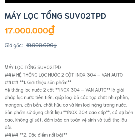
MÁY LỌC TỔNG SUV02TPD
₫
17.000.000
18.000.000
₫
Giá
Giá
gốc
hiện
MÁY LỌC TỔNG SUV02TPD
là:
tại
### HỆ THỐNG LỌC NƯỚC 2 CỘT INOX 304 – VAN AUTO
18.000.000₫.
là:
#### **1. Giới thiệu sản phẩm**
17.000.000₫.
Hệ thống lọc nước 2 cột **INOX 304 – VAN AUTO** là giải
pháp lọc nước tiên tiến, giúp loại bỏ các tạp chất như phèn,
mangan, cặn bẩn, chất hữu cơ và kim loại nặng trong nước.
Sản phẩm sử dụng chất liệu **INOX 304 cao cấp**, có độ bền
cao, không gỉ sét, đảm bảo an toàn vệ sinh và tuổi thọ lâu
dài.
#### **2. Đặc điểm nổi bật**