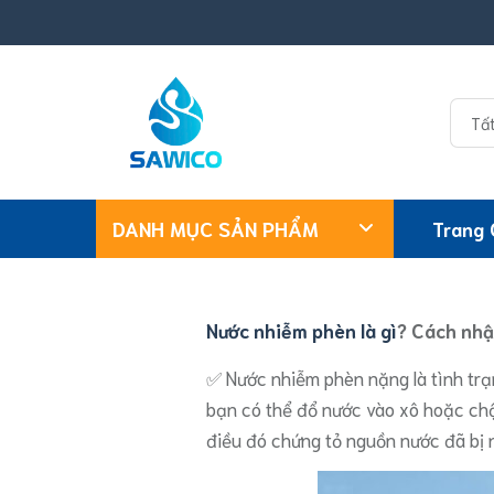
Bỏ
qua
nội
dung
DANH MỤC SẢN PHẨM
Trang
Nước nhiễm phèn là gì
? Cách nhậ
✅️ Nước nhiễm phèn nặng là tình trạ
bạn có thể đổ nước vào xô hoặc chậ
điều đó chứng tỏ nguồn nước đã bị 