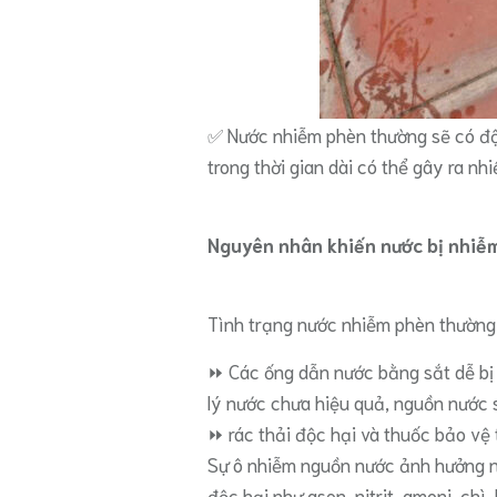
✅️ Nước nhiễm phèn thường sẽ có độ
trong thời gian dài có thể gây ra n
Nguyên nhân khiến nước bị nhiễ
Tình trạng nước nhiễm phèn thường 
⏩️ Các ống dẫn nước bằng sắt dễ bị
lý nước chưa hiệu quả, nguồn nước s
⏩️ rác thải độc hại và thuốc bảo vệ 
Sự ô nhiễm nguồn nước ảnh hưởng n
độc hại như asen, nitrit, amoni, chì