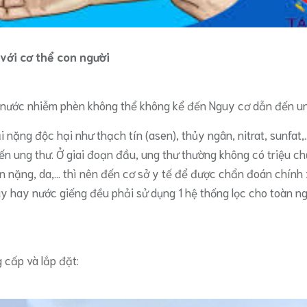
với cơ thể con người
n nước nhiễm phèn không thể không kể đến Nguy cơ dẫn đến u
 nặng độc hại như thạch tín (asen), thủy ngân, nitrat, sunfa
n ung thư. Ở giai đoạn đầu, ung thư thường không có triệu ch
ân nặng, da,… thì nên đến cơ sở y tế để được chẩn đoán chính
áy hay nước giếng đều phải sử dụng 1 hệ thống lọc cho toàn n
 cấp và lắp đặt: