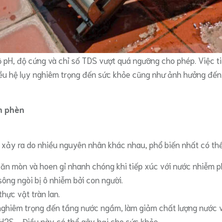
 pH, độ cứng và chỉ số TDS vượt quá ngưỡng cho phép. Việc t
hiều hệ lụy nghiêm trọng đến sức khỏe cũng như ảnh hưởng đến
m phèn
xảy ra do nhiều nguyên nhân khác nhau, phổ biến nhất có thể
 ăn mòn và hoen gỉ nhanh chóng khi tiếp xúc với nước nhiễm ph
ông ngòi bị ô nhiễm bởi con người.
thực vật tràn lan.
ghiêm trọng đến tầng nước ngầm, làm giảm chất lượng nước 
, H2S,… Điều này có thể gây hại cho sức khỏe.