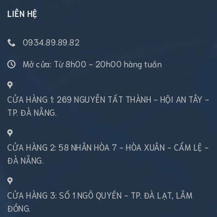
LIÊN HỆ
0934.89.89.82
Mở cửa: Từ 8h00 - 20h00 hàng tuần
CỬA HÀNG 1: 269 NGUYỄN TẤT THÀNH - HỘI AN TÂY -
TP. ĐÀ NẴNG.
CỬA HÀNG 2: 58 NHÂN HÒA 7 - HÒA XUÂN - CẨM LỆ -
ĐÀ NẴNG.
CỬA HÀNG 3: SỐ 1 NGÔ QUYỀN - TP. ĐÀ LẠT, LÂM
ĐỒNG.