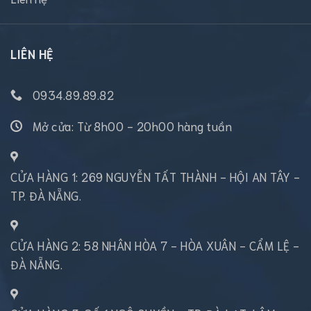
LIÊN HỆ
0934.89.89.82
Mở cửa: Từ 8h00 - 20h00 hàng tuần
CỬA HÀNG 1: 269 NGUYỄN TẤT THÀNH - HỘI AN TÂY -
TP. ĐÀ NẴNG.
CỬA HÀNG 2: 58 NHÂN HÒA 7 - HÒA XUÂN - CẨM LỆ -
ĐÀ NẴNG.