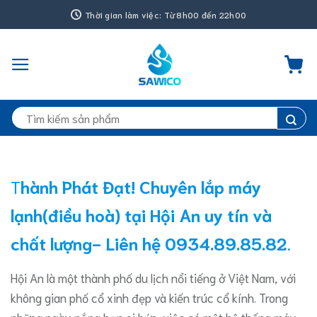
Bỏ
Thời gian làm việc: Từ 8h00 đến 22h00
qua
nội
dung
Tìm
kiếm:
T
hành Phát Đạt! Chuyên lắp máy
lạnh(điều hoà) tại Hội An uy tín và
chất lượng- Liên hệ 0934.89.85.82
.
Hội An là một thành phố du lịch nổi tiếng ở Việt Nam, với
không gian phố cổ xinh đẹp và kiến trúc cổ kính. Trong