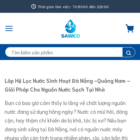
Bỏ
Thời gian làm việc: Từ 8h00 đến 22h00
qua
nội
dung
Tìm
kiếm:
Lắp Hệ Lọc Nước Sinh Hoạt Đà Nẵng -Quảng Nam
–
Giải Pháp Cho Nguồn Nước Sạch Tại Nhà
Bạn có bao giờ cảm thấy lo lắng về chất lượng nguồn
nước đang sử dụng hằng ngày? Nước có mùi hôi, đóng
cặn, hay thậm chí khiến da bị khô, tóc bị xơ? Nếu bạn
đang sinh sống tại Đà Nẵng, nơi có nguồn nước máy
nhưng vẫn còn tình trạng nhiễm phèn, clo, cặn bẩn thì