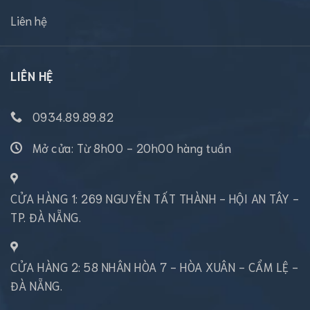
Liên hệ
LIÊN HỆ
0934.89.89.82
Mở cửa: Từ 8h00 - 20h00 hàng tuần
CỬA HÀNG 1: 269 NGUYỄN TẤT THÀNH - HỘI AN TÂY -
TP. ĐÀ NẴNG.
CỬA HÀNG 2: 58 NHÂN HÒA 7 - HÒA XUÂN - CẨM LỆ -
ĐÀ NẴNG.