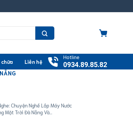
Hotline
 chữa
Liên hệ
0934.89.85.82
 NẴNG
Nghe: Chuyện Nghề Lắp Máy Nước
g Mặt Trời Đà Nẵng Và...