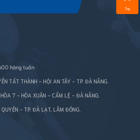
Top
h00 hàng tuần
UYỄN TẤT THÀNH - HỘI AN TÂY - TP. ĐÀ NẴNG.
N HÒA 7 - HÒA XUÂN - CẨM LỆ - ĐÀ NẴNG.
Ô QUYỀN - TP. ĐÀ LẠT, LÂM ĐỒNG.