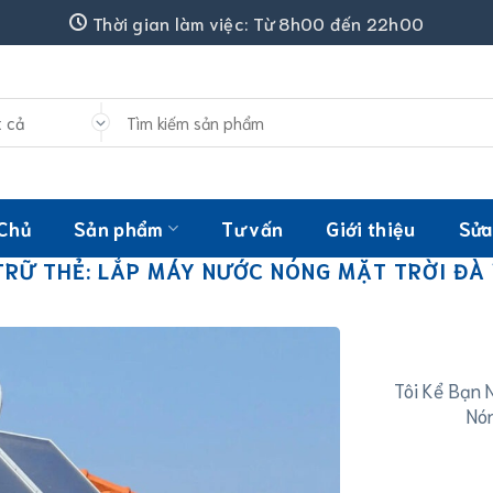
Thời gian làm việc: Từ 8h00 đến 22h00
Tìm
kiếm:
 Chủ
Sản phẩm
Tư vấn
Giới thiệu
Sửa
TRỮ THẺ:
LẮP MÁY NƯỚC NÓNG MẶT TRỜI ĐÀ
Tôi Kể Bạn 
Nón