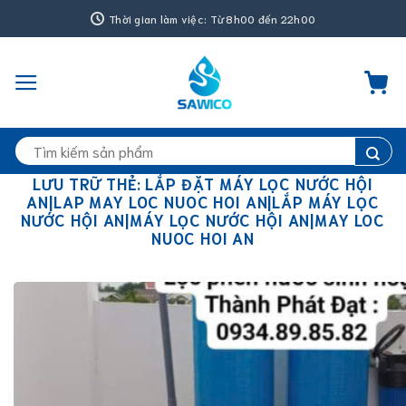
Bỏ
Thời gian làm việc: Từ 8h00 đến 22h00
qua
nội
dung
Tìm
kiếm:
LƯU TRỮ THẺ:
LẮP ĐẶT MÁY LỌC NƯỚC HỘI
AN|LAP MAY LOC NUOC HOI AN|LẮP MÁY LỌC
NƯỚC HỘI AN|MÁY LỌC NƯỚC HỘI AN|MAY LOC
NUOC HOI AN