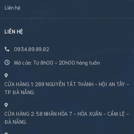
Liên hệ
LIÊN HỆ
0934.89.89.82
Mở cửa: Từ 8h00 - 20h00 hàng tuần
CỬA HÀNG 1: 269 NGUYỄN TẤT THÀNH - HỘI AN TÂY -
TP. ĐÀ NẴNG.
CỬA HÀNG 2: 58 NHÂN HÒA 7 - HÒA XUÂN - CẨM LỆ -
ĐÀ NẴNG.