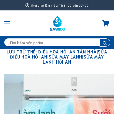
Bỏ
Thời gian làm việc: Từ 8h00 đến 22h00
qua
nội
dung
Tìm
kiếm:
LƯU TRỮ THẺ:
ĐIỀU HOÀ HỘI AN TẬN NHÀ|SỬA
ĐIỀU HOÀ HỘI AN|SỬA MÁY LẠNH|SỬA MÁY
LẠNH HỘI AN