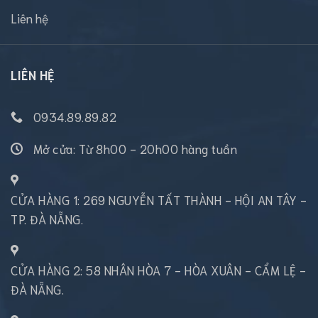
Liên hệ
LIÊN HỆ
0934.89.89.82
Mở cửa: Từ 8h00 - 20h00 hàng tuần
CỬA HÀNG 1: 269 NGUYỄN TẤT THÀNH - HỘI AN TÂY -
TP. ĐÀ NẴNG.
CỬA HÀNG 2: 58 NHÂN HÒA 7 - HÒA XUÂN - CẨM LỆ -
ĐÀ NẴNG.