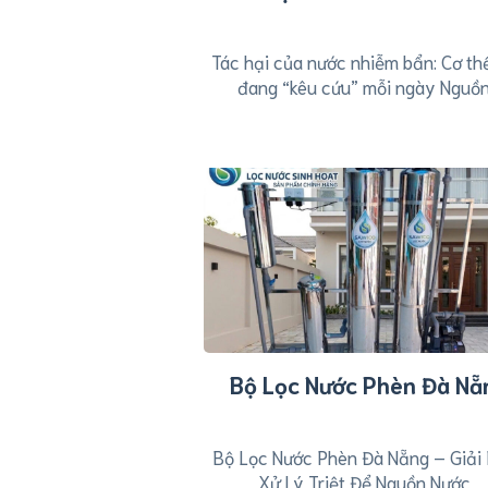
Tác hại của nước nhiễm bẩn: Cơ th
đang “kêu cứu” mỗi ngày ​Nguồn.
Bộ Lọc Nước Phèn Đà Nẵ
Bộ Lọc Nước Phèn Đà Nẵng – Giải
Xử Lý Triệt Để Nguồn Nước...