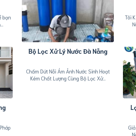
ể bạn
Tôi 
..
N
Bộ Lọc Xử Lý Nước Đà Nẵng
Chấm Dứt Nỗi Ám Ảnh Nước Sinh Hoạt
Kém Chất Lượng Cùng Bộ Lọc Xử...
ng
L
 Pháp
Giả
N