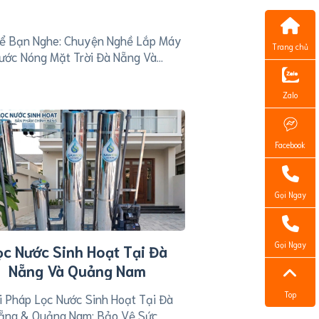
Kể Bạn Nghe: Chuyện Nghề Lắp Máy
Trang chủ
ước Nóng Mặt Trời Đà Nẵng Và...
Zalo
Facebook
Gọi Ngay
Gọi Ngay
ọc Nước Sinh Hoạt Tại Đà
Nẵng Và Quảng Nam
Top
i Pháp Lọc Nước Sinh Hoạt Tại Đà
ẵng & Quảng Nam: Bảo Vệ Sức...